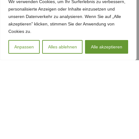
Wir verwenden Cookies, um Ihr Surferlebnis zu verbessern,
Versand
personalisierte Anzeigen oder Inhalte einzusetzen und
Zahlung
unseren Datenverkehr zu analysieren. Wenn Sie auf „Alle
News
akzeptieren" klicken, stimmen Sie der Anwendung von
Cookies zu.
Tipps zu Lebensmitteln und Ernährung
Anpassen
Alles ablehnen
Alle akzeptieren
0
GESETZLICHE INFORMATIONEN
Einkaufswagen
Shop
Wishlist
My account
Datenschutz
AGB
Sitemap
Impressum
Widerrufsrecht
© 2023 Schusterscheune Feed. Alle Rechte vorbehalten