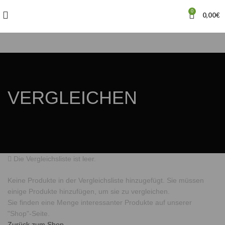
0
0,00
€
VERGLEICHEN
Die Vergleichsliste ist leer.
Keine Produkte in der Vergleichsliste hinzugefügt. Sie müssen
einige Produkte hinzufügen, um sie zu vergleichen.
Sie finden eine Menge interessanter Produkte auf unserer
"Shop"-Seite.
Zurück zum Shop