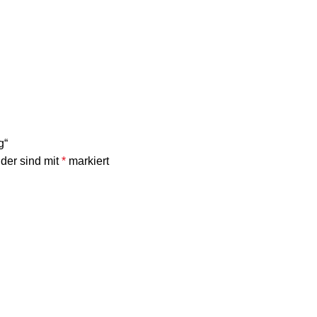
g“
lder sind mit
*
markiert