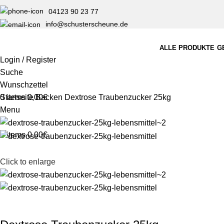
04123 90 23 77
info@schusterscheune.de
ALLE PRODUKTE
G
Login / Register
Suche
Wunschzettel
0
Startseite
items
0,00
Backen
€
Dextrose Traubenzucker 25kg
Menu
0
items
0,00
€
Click to enlarge