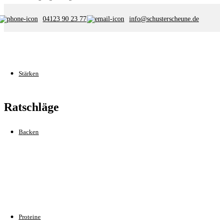
04123 90 23 77
info@schusterscheune.de
Nahrungsergänzung
Vollmilchpulver 26% 25kg
Kieselgur 500g
Kieselgur 10kg
Alles für Nahrungsergänzung
Stärken
Stärken
Ratschläge
Kartoffelstärke 25kg
Alles für Stärken
Backen
Zutaten zum Backen
Vollmilchpulver 26% 25kg
Molkenproteinkonzentrat 25kg
Dextrose Anhydrat für die Eisherstellung 25kg
Carob Carobpulver 25kg – MHD: 12/2026
Alles für Backen
Proteine